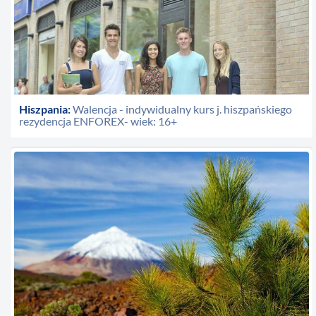
Hiszpania:
Walencja - indywidualny kurs j. hiszpańskiego
rezydencja ENFOREX- wiek: 16+