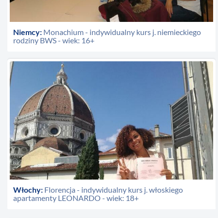
Niemcy:
Monachium - indywidualny kurs j. niemieckiego
rodziny BWS - wiek: 16+
Włochy:
Florencja - indywidualny kurs j. włoskiego
apartamenty LEONARDO - wiek: 18+