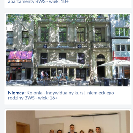
apartamenty BWS - wiek: 18+
Niemcy:
Kolonia - indywidualny kurs j. niemieckiego
rodziny BWS - wiek: 16+