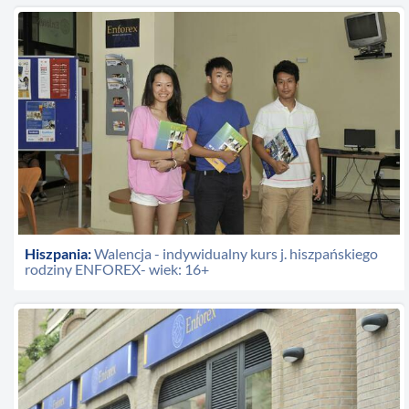
Hiszpania:
Walencja - indywidualny kurs j. hiszpańskiego
rodziny ENFOREX- wiek: 16+