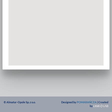
© Almatur-Opole Sp. z o.o.
Designed by
POMARAŃCZA
| Created
by