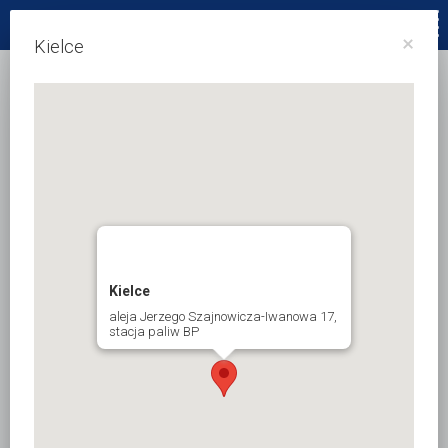
77 4232833
×
Kielce
Kielce
aleja Jerzego Szajnowicza-Iwanowa 17,
stacja paliw BP