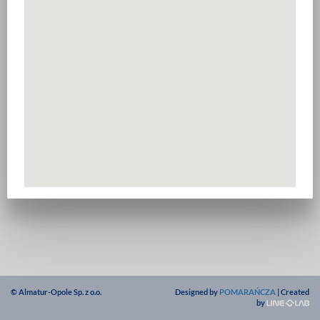
© Almatur-Opole Sp. z o.o.
Designed by
POMARAŃCZA
| Created
by