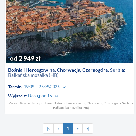
od 2 949 zł
Bośnia i Hercegowina, Chorwacja, Czarnogóra, Serbia:
Bałkańska mozaika (HB)
keyboard_arrow_down
Termin:
19.09 – 27.09.2026
keyboard_arrow_down
Wyjazd z:
Dostępne 15
Zobacz Wycieczki objazdowe : Bośnia i Hercegowina, Chorwacja, Czarnogóra, Serbia -
Bałkańska mozaika (HB)
|«
«
1
»
»|