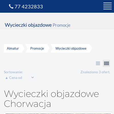
77 4232833
Wycieczki objazdowe
Promocje
Almatur
Promocje
Wycieczki objazdowe
view_headline
view_comfy
Sortowanie:
Znaleziono 3 ofert.
Wycieczki objazdowe
Chorwacja