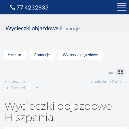
77 4232833
Wycieczki objazdowe
Promocje
Almatur
Promocje
Wycieczki objazdowe
view_headline
view_comfy
Sortowanie:
Znaleziono 2 ofert.
Wycieczki objazdowe
Hiszpania