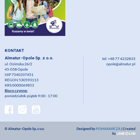
KONTAKT
Almatur-Opole Sp. z o.o.
tel: +48 77 4232833
ul. Ozimska 26/2
opole@almatur.pl
45-058 Opole
NIP 7540337451
REGON 530593113
KRS 0000069853
Biuro czynne:
poniedziałek-piątek 9:00 - 17:00
© Almatur-Opole Sp. z o.o.
Designed by
POMARAŃCZA
| Created
by