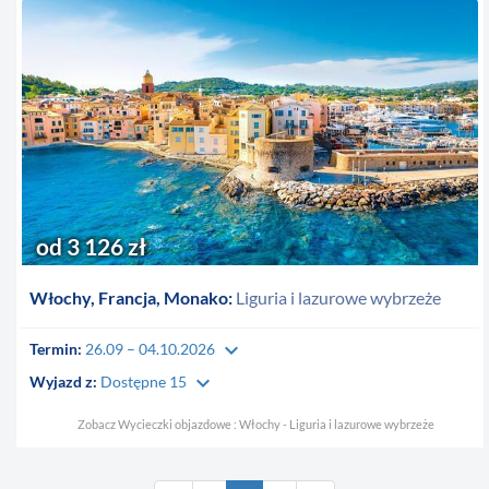
od 3 126 zł
Włochy, Francja, Monako:
Liguria i lazurowe wybrzeże
keyboard_arrow_down
Termin:
26.09 – 04.10.2026
keyboard_arrow_down
Wyjazd z:
Dostępne 15
Zobacz Wycieczki objazdowe : Włochy - Liguria i lazurowe wybrzeże