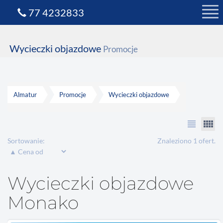
77 4232833
Wycieczki objazdowe
Promocje
Almatur
Promocje
Wycieczki objazdowe
view_headline
view_comfy
Sortowanie:
Znaleziono 1 ofert.
Wycieczki objazdowe
Monako