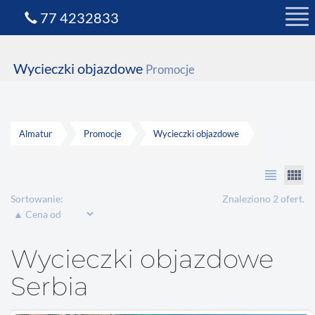
77 4232833
Wycieczki objazdowe
Promocje
Almatur
Promocje
Wycieczki objazdowe
view_headline
view_comfy
Sortowanie:
Znaleziono 2 ofert.
Wycieczki objazdowe
Serbia