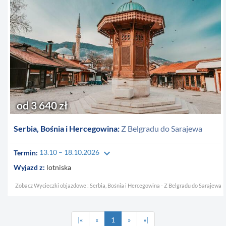
od 3 640 zł
Serbia, Bośnia i Hercegowina:
Z Belgradu do Sarajewa
keyboard_arrow_down
Termin:
13.10 – 18.10.2026
Wyjazd z:
lotniska
Zobacz Wycieczki objazdowe : Serbia, Bośnia i Hercegowina - Z Belgradu do Sarajewa
|«
«
1
»
»|