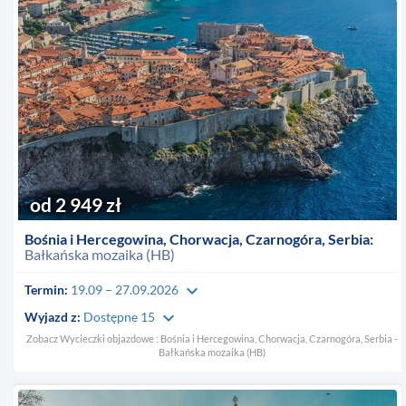
od 2 949 zł
Bośnia i Hercegowina, Chorwacja, Czarnogóra, Serbia:
Bałkańska mozaika (HB)
keyboard_arrow_down
Termin:
19.09 – 27.09.2026
keyboard_arrow_down
Wyjazd z:
Dostępne 15
Zobacz Wycieczki objazdowe : Bośnia i Hercegowina, Chorwacja, Czarnogóra, Serbia -
Bałkańska mozaika (HB)