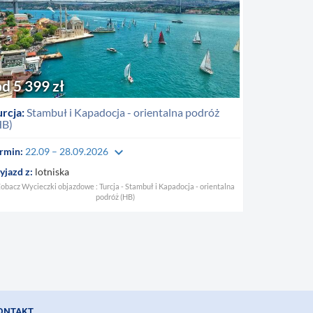
od 5 399 zł
rcja:
Stambuł i Kapadocja - orientalna podróż
HB)
keyboard_arrow_down
rmin:
22.09 – 28.09.2026
jazd z:
lotniska
obacz Wycieczki objazdowe : Turcja - Stambuł i Kapadocja - orientalna
podróż (HB)
ONTAKT