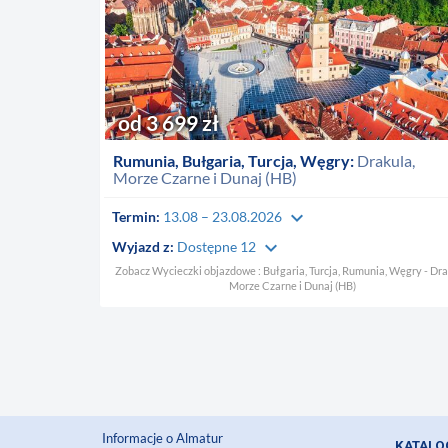
od 3 699 zł
Rumunia, Bułgaria, Turcja, Węgry:
Drakula,
Morze Czarne i Dunaj (HB)
keyboard_arrow_down
Termin:
13.08 – 23.08.2026
keyboard_arrow_down
Wyjazd z:
Dostępne 12
Zobacz Wycieczki objazdowe : Bułgaria, Turcja, Rumunia, Węgry - Dra
Morze Czarne i Dunaj (HB)
Informacje o Almatur
KATALO