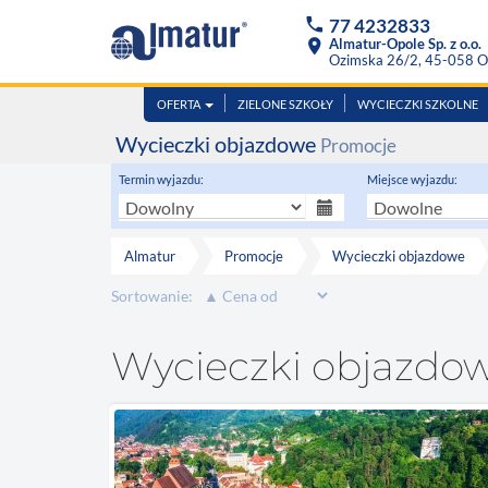
phone
77 4232833
location_on
Almatur-Opole Sp. z o.o.
Ozimska 26/2, 45-058 O
OFERTA
ZIELONE SZKOŁY
WYCIECZKI SZKOLNE
Wycieczki objazdowe
Promocje
Termin wyjazdu:
Miejsce wyjazdu:
Almatur
Promocje
Wycieczki objazdowe
Sortowanie:
Wycieczki objazdow