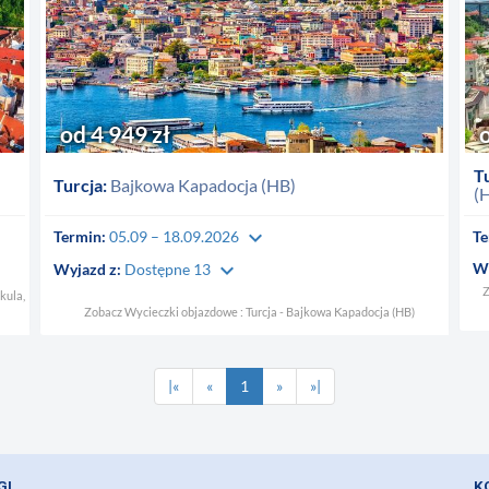
od 4 949 zł
Tu
Turcja:
Bajkowa Kapadocja (HB)
(
keyboard_arrow_down
Termin:
05.09 – 18.09.2026
Te
keyboard_arrow_down
Wy
Wyjazd z:
Dostępne 13
Z
kula,
Zobacz Wycieczki objazdowe : Turcja - Bajkowa Kapadocja (HB)
|«
«
1
»
»|
GI
K