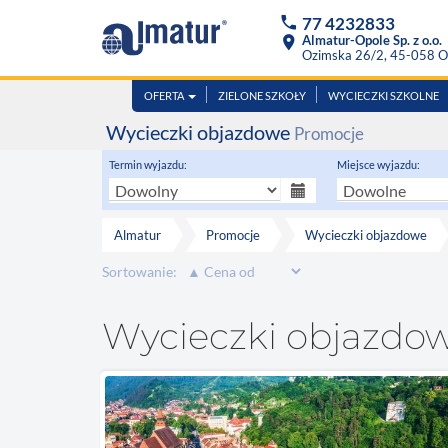
phone
77 4232833
location_on
Almatur-Opole Sp. z o.o.
Ozimska 26/2, 45-058 O
OFERTA
ZIELONE SZKOŁY
WYCIECZKI SZKOLNE
Wycieczki objazdowe
Promocje
Termin wyjazdu:
Miejsce wyjazdu:
Almatur
Promocje
Wycieczki objazdowe
Sortowanie:
Wycieczki objazdow