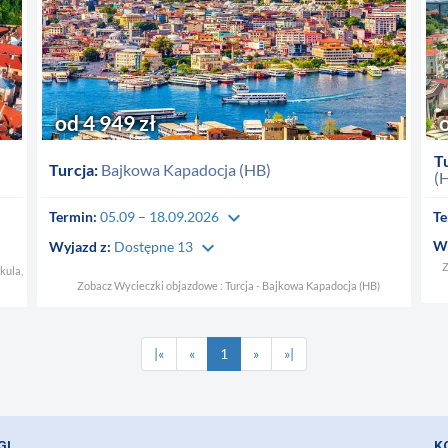
od 4 949 zł
Tu
Turcja:
Bajkowa Kapadocja (HB)
(
keyboard_arrow_down
Termin:
05.09 – 18.09.2026
Te
keyboard_arrow_down
Wy
Wyjazd z:
Dostępne 13
Z
kula,
Zobacz Wycieczki objazdowe : Turcja - Bajkowa Kapadocja (HB)
|«
«
1
»
»|
GI
K