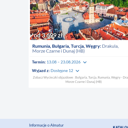
od 3 699 zł
Rumunia, Bułgaria, Turcja, Węgry:
Drakula,
Morze Czarne i Dunaj (HB)
keyboard_arrow_down
Termin:
13.08 – 23.08.2026
keyboard_arrow_down
Wyjazd z:
Dostępne 12
Zobacz Wycieczki objazdowe : Bułgaria, Turcja, Rumunia, Węgry - Dra
Morze Czarne i Dunaj (HB)
Informacje o Almatur
KATALO