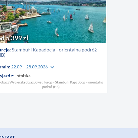
od 5 399 zł
rcja:
Stambuł i Kapadocja - orientalna podróż
HB)
keyboard_arrow_down
rmin:
22.09 – 28.09.2026
jazd z:
lotniska
obacz Wycieczki objazdowe : Turcja - Stambuł i Kapadocja - orientalna
podróż (HB)
ONTAKT