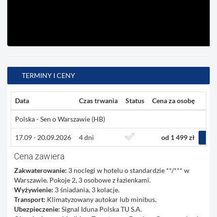
TERMINY I CENY
Data
Czas trwania
Status
Cena za osobę
Polska - Sen o Warszawie (HB)
17.09 - 20.09.2026
4 dni
od 1 499 zł
RE
Cena zawiera
Zakwaterowanie:
3 noclegi w hotelu o standardzie **/*** w
Warszawie. Pokoje 2, 3 osobowe z łazienkami.
Wyżywienie:
3 śniadania, 3 kolacje.
Transport:
Klimatyzowany autokar lub minibus.
Ubezpieczenie:
Signal Iduna Polska TU S.A.