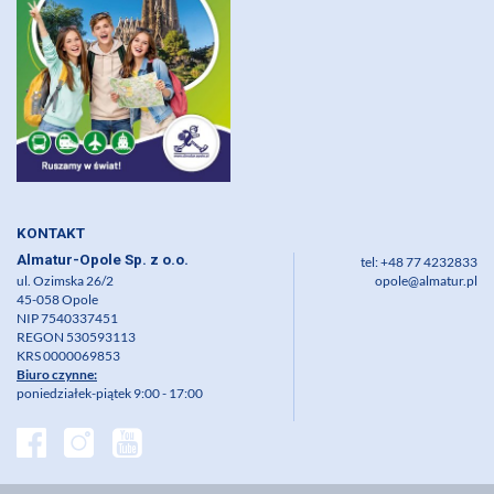
KONTAKT
Almatur-Opole Sp. z o.o.
tel: +48 77 4232833
ul. Ozimska 26/2
opole@almatur.pl
45-058 Opole
NIP 7540337451
REGON 530593113
KRS 0000069853
Biuro czynne:
poniedziałek-piątek 9:00 - 17:00