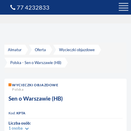
77 4232833
Almatur
Oferta
Wycieczki objazdowe
Polska - Sen o Warszawie (HB)
WYCIECZKI OBJAZDOWE
Polska
Sen o Warszawie (HB)
Kod:
KPTA
Liczba osób:
keyboard_arrow_down
1 osoba