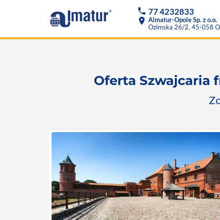
phone
77 4232833
location_on
Almatur-Opole Sp. z o.o.
Ozimska 26/2, 45-058 O
Oferta Szwajcaria 
Zo