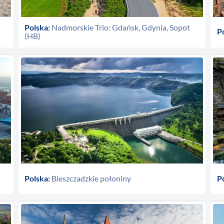
Polska:
Nadmorskie Trio: Gdańsk, Gdynia, Sopot
P
(HB)
Polska:
Bieszczadzkie połoniny
P