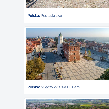
Polska:
Podlasia czar
Polska:
Między Wisłą a Bugiem