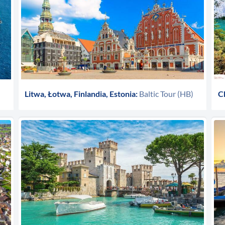
Litwa, Łotwa, Finlandia, Estonia:
Baltic Tour (HB)
C