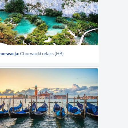
horwacja:
Chorwacki relaks (HB)