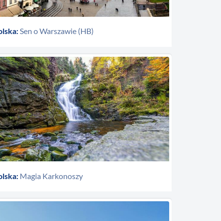
olska:
Sen o Warszawie (HB)
olska:
Magia Karkonoszy