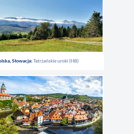
lska, Słowacja:
Tatrzańskie uroki (HB)