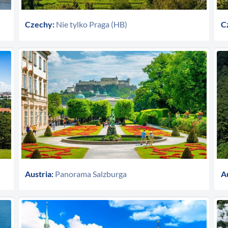
Czechy:
Nie tylko Praga (HB)
C
Austria:
Panorama Salzburga
A