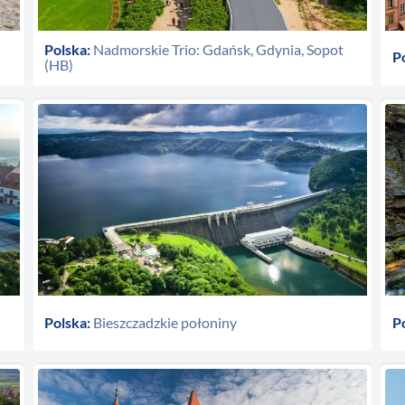
Polska:
Nadmorskie Trio: Gdańsk, Gdynia, Sopot
P
(HB)
Polska:
Bieszczadzkie połoniny
P