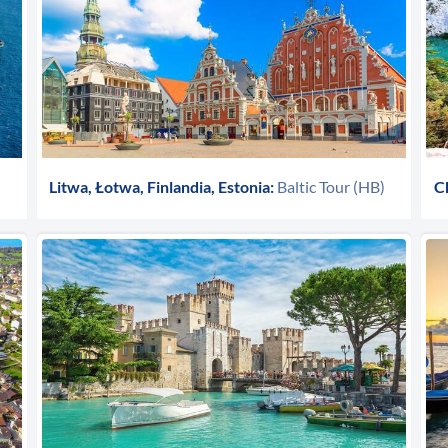
Litwa, Łotwa, Finlandia, Estonia:
Baltic Tour (HB)
C