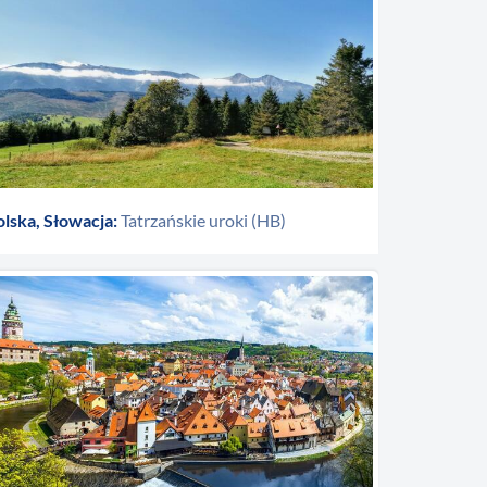
lska, Słowacja:
Tatrzańskie uroki (HB)