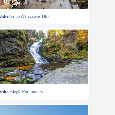
olska:
Sen o Warszawie (HB)
olska:
Magia Karkonoszy