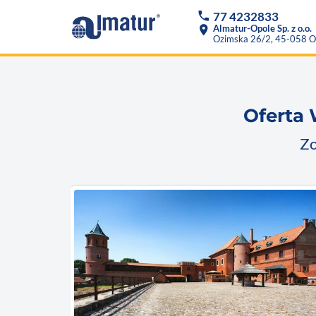
phone
77 4232833
location_on
Almatur-Opole Sp. z o.o.
Ozimska 26/2, 45-058 O
Oferta 
Zo