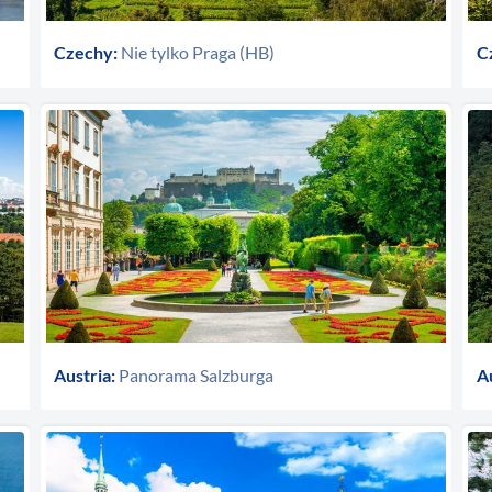
Czechy:
Nie tylko Praga (HB)
C
Austria:
Panorama Salzburga
A