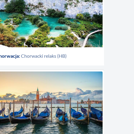
horwacja:
Chorwacki relaks (HB)