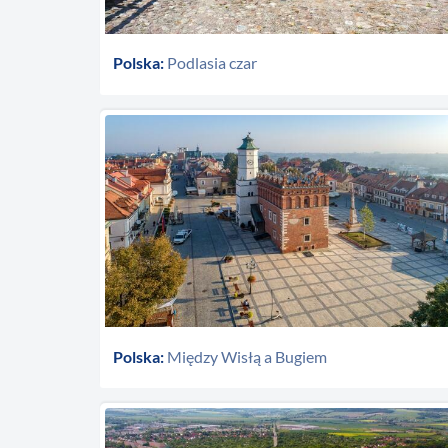
Polska:
Podlasia czar
Polska:
Między Wisłą a Bugiem