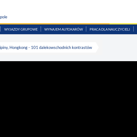
pole
WYJAZDY GRUPOWE
WYNAJEM AUTOKARÓW
PRACA DLA NAUCZYCIELI
ilipiny, Hongkong - 101 dalekowschodnich kontrastów