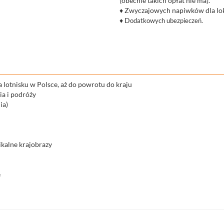
(obecnie takich opłat nie ma).
♦ Zwyczajowych napiwków dla lok
♦ D
odatkowych ubezpieczeń.
na lotnisku w Polsce, aż do powrotu do kraju
ia i podróży
ia)
ikalne krajobrazy
e