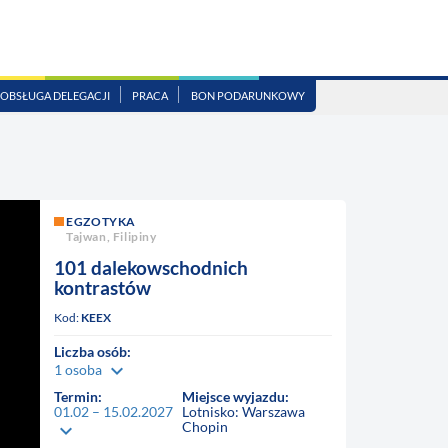
OBSŁUGA DELEGACJI
PRACA
BON PODARUNKOWY
EGZOTYKA
Tajwan, Filipiny
101 dalekowschodnich
kontrastów
Kod:
KEEX
Liczba osób:
keyboard_arrow_down
1 osoba
Termin:
Miejsce wyjazdu:
01.02 – 15.02.2027
Lotnisko: Warszawa
Chopin
keyboard_arrow_down