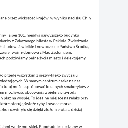
wane przez większość krajów, w wyniku nacisku Chin
yjny Taipei 101, niegdyś najwyższego budynku
skarby z Zakazanego Miasta w Pekinie. Zwiedzanie
ął zbudować wielkie i nowoczesne Państwo Środka,
 przegrał wojnę domową z Mao Zedongiem.
ach podziwiamy pełne życia miasto i delektujemy
ego przede wszystkim z niezwykłego zwyczaju
dwiedzających. W samym centrum czeka na nas
cją. To tutaj można spróbować lokalnych smakołyków z
nam możliwość obcowania z piękną przyrodą
h plaż na wyspie. To idealne miejsce na relaks przy
 które oferują świeże ryby i owoce morza –
ko rozwinęło się dzięki złożom złota, a dzisiaj
i falami wody morskiej. Popołudnie spędzamy w