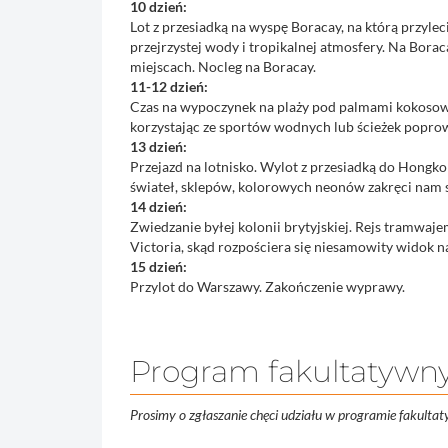
10 dzień:
Lot z przesiadką na wyspę Boracay, na którą przyle
przejrzystej wody i tropikalnej atmosfery. Na Bora
miejscach. Nocleg na Boracay.
11-12 dzień:
Czas na wypoczynek na plaży pod palmami kokosowymi
korzystając ze sportów wodnych lub ścieżek popro
13 dzień:
Przejazd na lotnisko. Wylot z przesiadką do Hongko
świateł, sklepów, kolorowych neonów zakręci nam 
14 dzień:
Zwiedzanie byłej kolonii brytyjskiej. Rejs tramw
Victoria, skąd rozpościera się niesamowity widok n
15 dzień:
Przylot do Warszawy. Zakończenie wyprawy.
Program fakultatywn
Prosimy o zgłaszanie chęci udziału w programie fakult