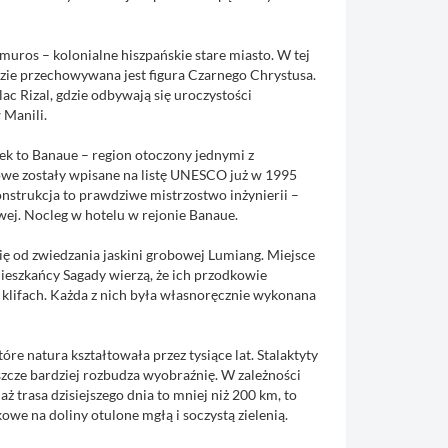
amuros – kolonialne hiszpańskie stare miasto. W tej
gdzie przechowywana jest figura Czarnego Chrystusa.
lac Rizal, gdzie odbywają się uroczystości
 Manili.
nek to Banaue – region otoczony jednymi z
żowe zostały wpisane na listę UNESCO już w 1995
konstrukcja to prawdziwe mistrzostwo inżynierii –
wej. Nocleg w hotelu w rejonie Banaue.
ię od zwiedzania jaskini grobowej Lumiang. Miejsce
Mieszkańcy Sagady wierzą, że ich przodkowie
 klifach. Każda z nich była własnoręcznie wykonana
re natura kształtowała przez tysiące lat. Stalaktyty
szcze bardziej rozbudza wyobraźnię. W zależności
trasa dzisiejszego dnia to mniej niż 200 km, to
owe na doliny otulone mgłą i soczystą zielenią.