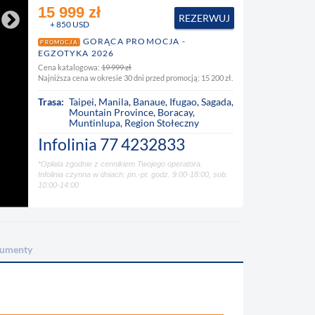
15 999 zł
REZERWUJ
+ 850 USD
GORĄCA PROMOCJA -
PROMOCJA
EGZOTYKA 2026
Cena katalogowa:
19 999 zł
Najniższa cena w okresie 30 dni przed promocją: 15 200 zł.
Trasa:
Taipei
,
Manila
,
Banaue
,
Ifugao
,
Sagada
,
Mountain Province
,
Boracay
,
Muntinlupa
,
Region Stołeczny
Infolinia
77 4232833
*Opłata zgodnie z cennikiem Twojego operatora.
Infolinia czynna w dniach: pn.-pt. godz. 9:00-18:00, sob.
10:00-14:00
umenty