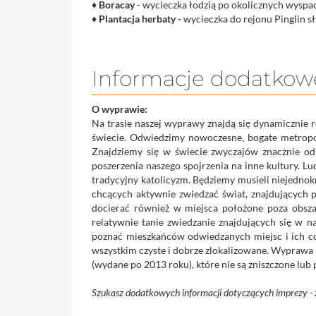
♦
Boracay
- wycieczka łodzią po okolicznych wyspac
♦ Plantacja herbaty -
wycieczka do rejonu Pinglin sł
Informacje dodatkow
O wyprawie:
Na trasie naszej wyprawy znajdą się dynamicznie r
świecie. Odwiedzimy nowoczesne, bogate metropo
Znajdziemy się w świecie zwyczajów znacznie od
poszerzenia naszego spojrzenia na inne kultury. 
tradycyjny katolicyzm. Będziemy musieli niejedno
chcących aktywnie zwiedzać świat, znajdujących
docierać również w miejsca położone poza obsza
relatywnie tanie zwiedzanie znajdujących się w n
poznać mieszkańców odwiedzanych miejsc i ich cod
wszystkim czyste i dobrze zlokalizowane. Wyprawa n
(wydane po 2013 roku), które nie są zniszczone lub
Szukasz dodatkowych informacji dotyczących imprezy - 