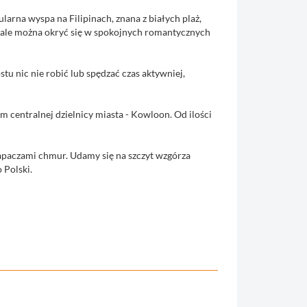
arna wyspa na Filipinach, znana z białych plaż,
y, ale można okryć się w spokojnych romantycznych
tu nic nie robić lub spędzać czas aktywniej,
 centralnej dzielnicy miasta - Kowloon. Od ilości
apaczami chmur. Udamy się na szczyt wzgórza
 Polski.