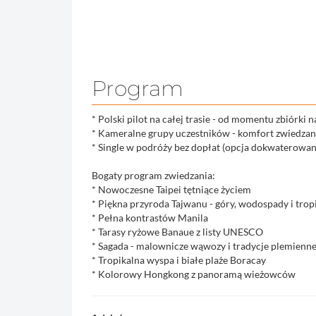
Program
* Polski pilot na całej trasie - od momentu zbiórki 
* Kameralne grupy uczestników - komfort zwiedzan
* Single w podróży bez dopłat (opcja dokwaterowan
Bogaty program zwiedzania:
* Nowoczesne Taipei tętniące życiem
* Piękna przyroda Tajwanu - góry, wodospady i trop
* Pełna kontrastów Manila
* Tarasy ryżowe Banaue z listy UNESCO
* Sagada - malownicze wąwozy i tradycje plemienn
* Tropikalna wyspa i białe plaże Boracay
* Kolorowy Hongkong z panoramą wieżowców