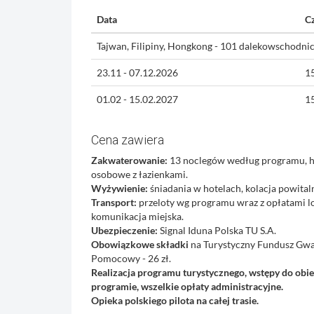
Data
C
Tajwan, Filipiny, Hongkong - 101 dalekowschodni
23.11 - 07.12.2026
15
01.02 - 15.02.2027
15
Cena zawiera
Zakwaterowanie:
13 noclegów według programu, hot
osobowe z łazienkami.
Wyżywienie:
śniadania w hotelach, kolacja powital
Transport:
przeloty wg programu wraz z opłatami l
komunikacja miejska.
Ubezpieczenie:
Signal Iduna Polska TU S.A.
Obowiązkowe składki
na Turystyczny Fundusz Gwa
Pomocowy - 26 zł.
Realizacja programu turystycznego, wstępy do ob
programie, wszelkie opłaty administracyjne.
Opieka polskiego pilota na całej trasie.