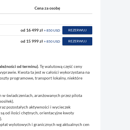
Cena za osobę
od 16 499 zł
REZERWUJ
+ 850 USD
od 15 999 zł
REZERWUJ
+ 850 USD
leżności od terminu)
. Tę walutową część ceny
wyprawie. Kwota ta jest w całości wykorzystana na
koszty programowe, transport lokalny, niektóre
h w świadczeniach, aranżowanych przez pilota
osiłek).
raz pozostałych aktywności i wycieczek
są od ilości chętnych, orientacyjne kwoty
).
płat wylotowych i granicznych wg aktualnych cen