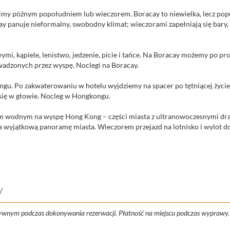
cimy późnym popołudniem lub wieczorem. Boracay to niewielka, lecz popul
cay panuje nieformalny, swobodny klimat; wieczorami zapełniają się bar
, kąpiele, lenistwo, jedzenie, picie i tańce. Na Boracay możemy po pros
wadzonych przez wyspę. Noclegi na Boracay.
ngu. Po zakwaterowaniu w hotelu wyjdziemy na spacer po tętniącej życiem
się w głowie. Nocleg w Hongkongu.
ajem wodnym na wyspę Hong Kong – części miasta z ultranowoczesnymi dr
a wyjątkową panoramę miasta. Wieczorem przejazd na lotnisko i wylot do
y
atywnym podczas dokonywania rezerwacji. Płatność na miejscu podczas wyprawy.