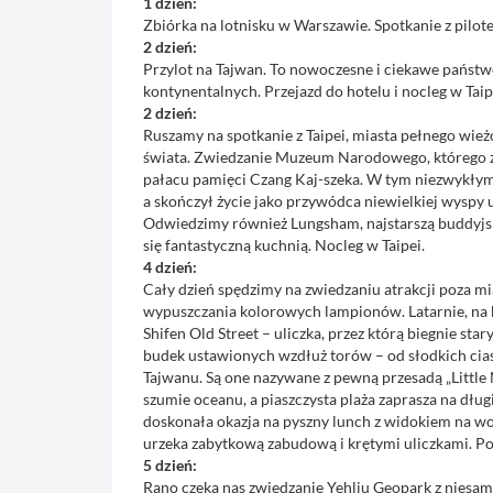
1 dzień:
Zbiórka na lotnisku w Warszawie. Spotkanie z pilote
2 dzień:
Przylot na Tajwan. To nowoczesne i ciekawe państw
kontynentalnych. Przejazd do hotelu i nocleg w Taip
2 dzień:
Ruszamy na spotkanie z Taipei, miasta pełnego wie
świata. Zwiedzanie Muzeum Narodowego, którego zb
pałacu pamięci Czang Kaj-szeka. W tym niezwykłym
a skończył życie jako przywódca niewielkiej wysp
Odwiedzimy również Lungsham, najstarszą buddyjską
się fantastyczną kuchnią. Nocleg w Taipei.
4 dzień:
Cały dzień spędzimy na zwiedzaniu atrakcji poza m
wypuszczania kolorowych lampionów. Latarnie, na 
Shifen Old Street – uliczka, przez którą biegnie sta
budek ustawionych wzdłuż torów – od słodkich cia
Tajwanu. Są one nazywane z pewną przesadą „Little N
szumie oceanu, a piaszczysta plaża zaprasza na dłu
doskonała okazja na pyszny lunch z widokiem na wod
urzeka zabytkową zabudową i krętymi uliczkami. Po
5 dzień:
Rano czeka nas zwiedzanie Yehliu Geopark z niesa