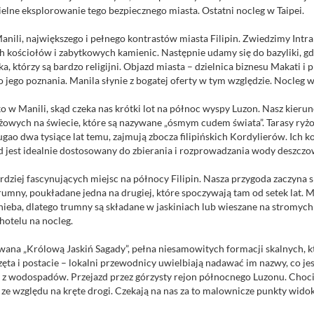
zielne eksplorowanie tego bezpiecznego miasta. Ostatni nocleg w Taipei.
 Manili, największego i pełnego kontrastów miasta Filipin. Zwiedzimy Intr
ych kościołów i zabytkowych kamienic. Następnie udamy się do bazyliki, 
a, którzy są bardzo religijni. Objazd miasta – dzielnica biznesu Makati i p
jego poznania. Manila słynie z bogatej oferty w tym względzie. Nocleg w
 w Manili, skąd czeka nas krótki lot na północ wyspy Luzon. Nasz kieru
yżowych na świecie, które są nazywane „ósmym cudem świata”. Tarasy ry
fugao dwa tysiące lat temu, zajmują zbocza filipińskich Kordylierów. Ich 
ład jest idealnie dostosowany do zbierania i rozprowadzania wody deszczo
dziej fascynujących miejsc na północy Filipin. Nasza przygoda zaczyna s
trumny, poukładane jedna na drugiej, które spoczywają tam od setek lat. 
nieba, dlatego trumny są składane w jaskiniach lub wieszane na stromych
hotelu na nocleg.
ana „Królową Jaskiń Sagady”, pełna niesamowitych formacji skalnych, któ
ęta i postacie – lokalni przewodnicy uwielbiają nadawać im nazwy, co je
z wodospadów. Przejazd przez górzysty rejon północnego Luzonu. Chociaż 
 ze względu na kręte drogi. Czekają na nas za to malownicze punkty widok