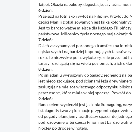
Taipei. Okazja na zakupy, degustacje, czy też samod
6 dzień:
Przejazd na lotnisko i wylot na Filipiny. Przylot do
części Manili zlokalizowanych jest kilka kolonialn
Jest to bardzo ważne miejsce dla każdego Filipińczyk
państwowe. Miłośnicy życia nocnego mają okazję do 
7 dzień:
Dzień zaczynamy od porannego transferu na lotnisko
najstarszych i najbardziej imponujących tarasów r
roku. Te niezwykłe pola, wykute ręcznie przez lud I
tarasy rozciągają się na wielu poziomach, a ich uk
8 dzień:
Po śniadaniu wyruszymy do Sagady, jednego z najbar
jest nieco szokujące, pod ścianami leżą drewniane 
zasługują na miejsce wiecznego odpoczynku blisko 
przez osobę, która miała w niej spocząć. Powrót do 
9 dzień:
Rano celem wycieczki jest jaskinia Sumaguing, nazyw
i stalagmity tworzą formacje przypominające zwierz
od pogody planujemy też dłuższy spacer do jednego 
podróżowanie w tej części Filipin jest bardzo wolne
Nocleg po drodze w hotelu.