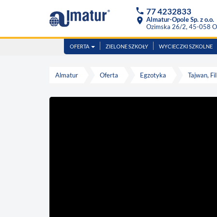
phone
77 4232833
location_on
Almatur-Opole Sp. z o.o.
Ozimska 26/2, 45-058 O
OFERTA
ZIELONE SZKOŁY
WYCIECZKI SZKOLNE
Almatur
Oferta
Egzotyka
Tajwan, F