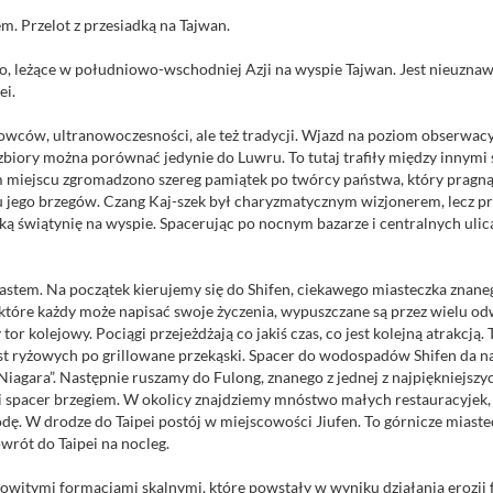
m. Przelot z przesiadką na Tajwan.
o, leżące w południowo-wschodniej Azji na wyspie Tajwan. Jest nieuzna
ei.
żowców, ultranowoczesności, ale też tradycji. Wjazd na poziom obserwac
iory można porównać jedynie do Luwru. To tutaj trafiły między innymi 
 miejscu zgromadzono szereg pamiątek po twórcy państwa, który pragn
y u jego brzegów. Czang Kaj-szek był charyzmatycznym wizjonerem, lecz
 świątynię na wyspie. Spacerując po nocnym bazarze i centralnych ulic
iastem. Na początek kierujemy się do Shifen, ciekawego miasteczka znan
które każdy może napisać swoje życzenia, wypuszczane są przez wielu o
ry tor kolejowy. Pociągi przejeżdżają co jakiś czas, co jest kolejną atrak
st ryżowych po grillowane przekąski. Spacer do wodospadów Shifen da 
iagara”. Następnie ruszamy do Fulong, znanego z jednej z najpiękniejszyc
gi spacer brzegiem. W okolicy znajdziemy mnóstwo małych restauracyjek,
ę. W drodze do Taipei postój w miejscowości Jiufen. To górnicze miastecz
wrót do Taipei na nocleg.
mowitymi formacjami skalnymi, które powstały w wyniku działania erozj