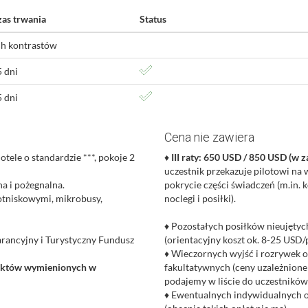
zas trwania
Status
ch kontrastów
 dni
 dni
Cena nie zawiera
ele o standardzie ***, pokoje 2
♦
III raty: 650
USD / 850 USD (w za
uczestnik przekazuje pilotowi na 
na i pożegnalna.
pokrycie części świadczeń (m.in. 
otniskowymi, mikrobusy,
noclegi i posiłki).
♦ Pozostałych posiłków nieujętyc
rancyjny i Turystyczny Fundusz
(orientacyjny koszt ok. 8-25 USD/p
♦ Wieczornych wyjść i rozrywek o
iektów wymienionych w
fakultatywnych (ceny uzależnione 
podajemy w liście do uczestników
♦ Ewentualnych indywidualnych o