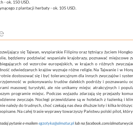
h - ok. 150 USD.
ynącego z plantacji herbaty - ok. 105 USD.
e
ozwijający się Tajwan, wyspiarskie Filipiny oraz tętniący życiem Hongko
lie, będziemy podziwiać wspaniałe krajobrazy, poznawać miejscowe zw
biegających od wzorców europejskich, w krajach o różnych zwyczajach
Ludność odwiedzanych krajów wyznaje różne religie. Na Tajwanie i w Hon
krotnie dostosować się i być tolerancyjnym dla innych zwyczajów i syst
 przyjemność w pokonywaniu trudów dalekich podróży i poznawaniu od
rami masowej turystyki, ale nie unikamy miejsc atrakcyjnych i popu
aszym programie miejsc. Podczas wyjazdu zdarzają się przejazdy komun
zienne zwyczaje. Noclegi przewidziane są w hotelach z łazienką i klima
ie należy do trudnych, choć czekają nas dwa dłuższe loty i kilka krótszy
 popisane. Na całej trasie wyprawy towarzyszy Państwu polski pilot, któ
zadaj pytanie e-mailem
egzotyka@almatur.pl
lub na facebook.com/almaturwycie