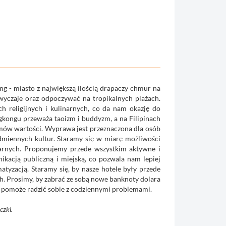
ng - miasto z największą ilością drapaczy chmur na
yczaje oraz odpoczywać na tropikalnych plażach.
 religijnych i kulinarnych, co da nam okazję do
gkongu przeważa taoizm i buddyzm, a na Filipinach
emów wartości. Wyprawa jest przeznaczona dla osób
miennych kultur. Staramy się w miarę możliwości
larnych. Proponujemy przede wszystkim aktywne i
ikacją publiczną i miejską, co pozwala nam lepiej
tyzacją. Staramy się, by nasze hotele były przede
ch. Prosimy, by zabrać ze sobą nowe banknoty dolara
ry pomoże radzić sobie z codziennymi problemami.
czki.