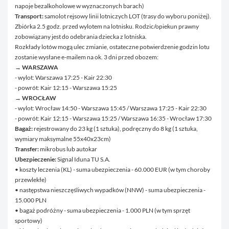
napoje bezalkoholowe w wyznaczonych barach)
Transport:
samolot rejsowy linii lotniczych LOT (trasy do wyboru poniżej).
Zbiórka 2.5 godz. przed wylotem na lotnisku. Rodzic/opiekun prawny
zobowiązany jest do odebrania dziecka z lotniska.
Rozkłady lotów mogą ulec zmianie, ostateczne potwierdzenie godzin lotu
zostanie wysłane e-mailem na ok. 3 dni przed obozem:
→ WARSZAWA
- wylot: Warszawa 17:25 - Kair 22:30
- powrót: Kair 12:15 - Warszawa 15:25
→ WROCŁAW
- wylot: Wrocław 14:50 - Warszawa 15:45 / Warszawa 17:25 - Kair 22:30
- powrót: Kair 12:15 - Warszawa 15:25 / Warszawa 16:35 - Wrocław 17:30
Bagaż:
rejestrowany do 23 kg (1 sztuka), podręczny do 8 kg (1 sztuka,
wymiary maksymalne 55x40x23cm)
Transfer:
mikrobus lub autokar
Ubezpieczenie:
Signal Iduna TU S.A.
• koszty leczenia (KL) - suma ubezpieczenia - 60.000 EUR (w tym choroby
przewlekłe)
• następstwa nieszczęśliwych wypadków (NNW) - suma ubezpieczenia -
15.000 PLN
• bagaż podróżny - suma ubezpieczenia - 1.000 PLN (w tym sprzęt
sportowy)