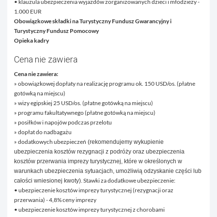
• klauzula ubezpieczenia wyjazdów zorganizowanych dzieci i młodzieży -
1.000 EUR
Obowiązkowe składki na Turystyczny Fundusz Gwarancyjny i
Turystyczny Fundusz Pomocowy
Opieka kadry
Cena nie zawiera
Cena nie zawiera:
» obowiązkowej dopłaty na realizację programu ok. 150 USD/os. (płatne
gotówką na miejscu)
» wizy egipskiej 25 USD/os. (płatne gotówką na miejscu)
» programu fakultatywnego (płatne gotówką na miejscu)
» posiłków i napojów podczas przelotu
» dopłat do nadbagażu
» dodatkowych ubezpieczeń
(rekomendujemy wykupienie
ubezpieczenia kosztów rezygnacji z podróży oraz ubezpieczenia
kosztów przerwania imprezy turystycznej, które w określonych w
warunkach ubezpieczenia sytuacjach, umożliwią odzyskanie części lub
Stawki za dodatkowe ubezpieczenie:
całości wniesionej kwoty).
• ubezpieczenie kosztów imprezy turystycznej (rezygnacji oraz
przerwania) - 4,8% ceny imprezy
• ubezpieczenie kosztów imprezy turystycznej z chorobami