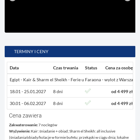
TERMINY I CENY
Data
Czas trwania
Status
Cena za osobę
Egipt - Kair & Sharm el Sheikh - Ferie u Faraona - wylot z Warszawy (
18.01 - 25.01.2027
8 dni
od 4 499 zł
30.01 - 06.02.2027
8 dni
od 4 499 zł
Cena zawiera
Zakwaterowanie:
7 noclegów
Wyżywienie:
Kair: śniadanie + obiad; Sharm el Sheikh: all inclusive
(
śniadania/obiady/kolacje w formie bufetu;
przekąski w ciągu dnia; lokalne