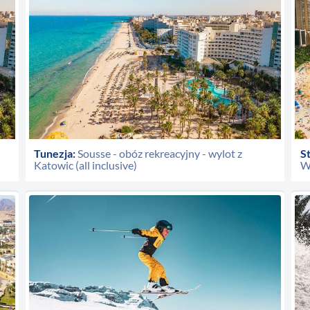
Tunezja:
Sousse - obóz rekreacyjny - wylot z
S
Katowic (all inclusive)
W