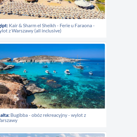
ipt:
Kair & Sharm el Sheikh - Ferie u Faraona -
lot z Warszawy (all inclusive)
alta:
Bugibba - obóz rekreacyjny - wylot z
arszawy