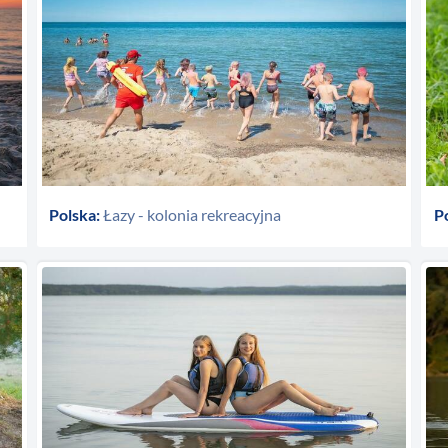
Polska:
Łazy - kolonia rekreacyjna
P