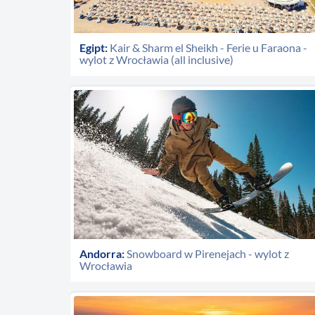
Egipt:
Kair & Sharm el Sheikh - Ferie u Faraona -
wylot z Wrocławia (all inclusive)
Andorra:
Snowboard w Pirenejach - wylot z
Wrocławia