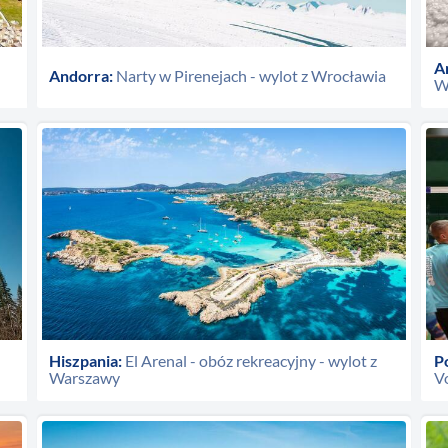
A
Andorra:
Narty w Pirenejach - wylot z Wrocławia
W
Hiszpania:
El Arenal - obóz rekreacyjny - wylot z
P
Warszawy
V