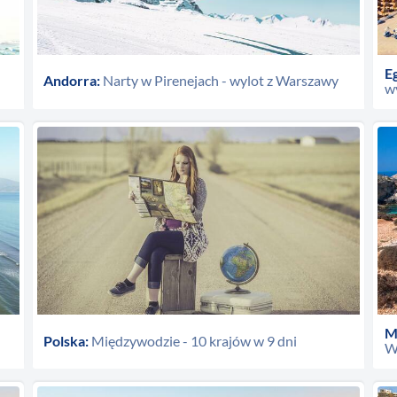
Eg
Andorra:
Narty w Pirenejach - wylot z Warszawy
wy
M
Polska:
Międzywodzie - 10 krajów w 9 dni
W