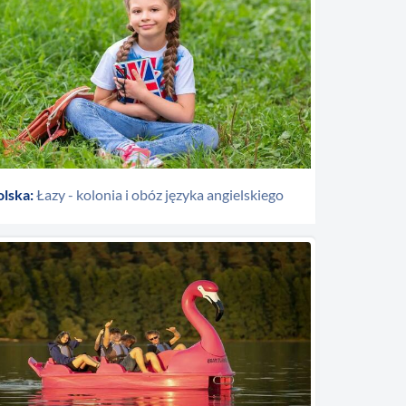
olska:
Łazy - kolonia i obóz języka angielskiego