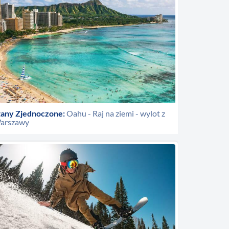
tany Zjednoczone:
Oahu - Raj na ziemi - wylot z
arszawy