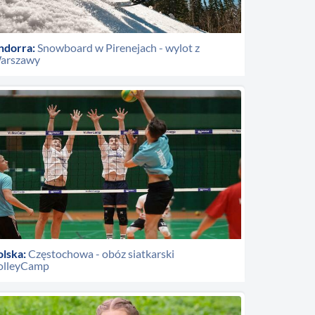
ndorra:
Snowboard w Pirenejach - wylot z
arszawy
olska:
Częstochowa - obóz siatkarski
olleyCamp