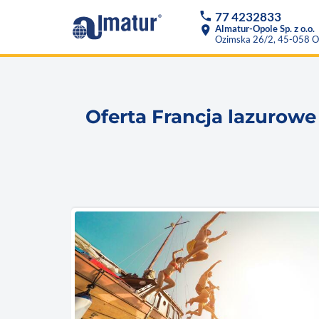
phone
77 4232833
location_on
Almatur-Opole Sp. z o.o.
Ozimska 26/2, 45-058 O
Oferta Francja lazurowe