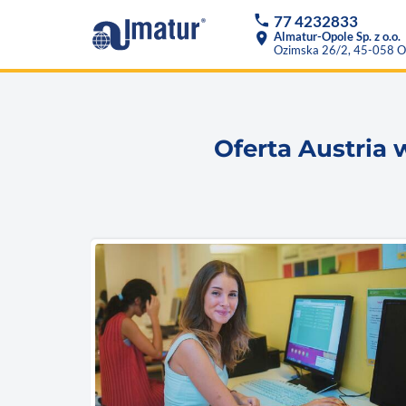
phone
77 4232833
location_on
Almatur-Opole Sp. z o.o.
Ozimska 26/2, 45-058 O
Oferta Austria 