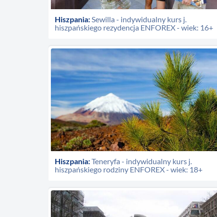
Hiszpania:
Sewilla - indywidualny kurs j.
hiszpańskiego rezydencja ENFOREX - wiek: 16+
Hiszpania:
Teneryfa - indywidualny kurs j.
hiszpańskiego rodziny ENFOREX - wiek: 18+