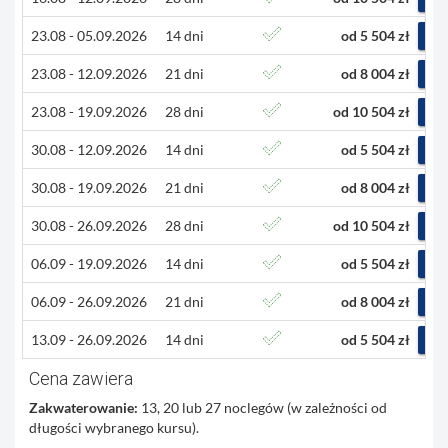
23.08 - 05.09.2026
14 dni
od 5 504 zł
R
23.08 - 12.09.2026
21 dni
od 8 004 zł
R
23.08 - 19.09.2026
28 dni
od 10 504 zł
R
30.08 - 12.09.2026
14 dni
od 5 504 zł
R
30.08 - 19.09.2026
21 dni
od 8 004 zł
R
30.08 - 26.09.2026
28 dni
od 10 504 zł
R
06.09 - 19.09.2026
14 dni
od 5 504 zł
R
06.09 - 26.09.2026
21 dni
od 8 004 zł
R
13.09 - 26.09.2026
14 dni
od 5 504 zł
R
Cena zawiera
Zakwaterowanie:
13, 20 lub 27 noclegów (w zależności od
długości wybranego kursu).