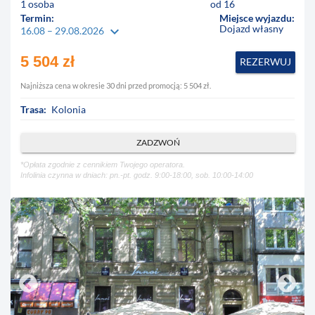
1 osoba
od 16
Termin:
Miejsce wyjazdu:
Dojazd własny
keyboard_arrow_down
16.08 – 29.08.2026
5 504 zł
REZERWUJ
Najniższa cena w okresie 30 dni przed promocją: 5 504 zł.
Trasa:
Kolonia
ZADZWOŃ
*Opłata zgodnie z cennikiem Twojego operatora.
Infolinia czynna w dniach: pn.-pt. godz. 9:00-18:00, sob. 10:00-14:00