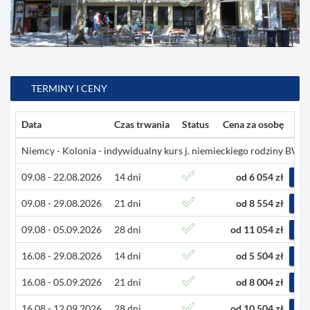
TERMINY I CENY
Data
Czas trwania
Status
Cena za osobę
Niemcy - Kolonia - indywidualny kurs j. niemieckiego rodziny BWS 
09.08 - 22.08.2026
14 dni
od 6 054 zł
R
09.08 - 29.08.2026
21 dni
od 8 554 zł
R
09.08 - 05.09.2026
28 dni
od 11 054 zł
R
16.08 - 29.08.2026
14 dni
od 5 504 zł
R
16.08 - 05.09.2026
21 dni
od 8 004 zł
R
16.08 - 12.09.2026
28 dni
od 10 504 zł
R