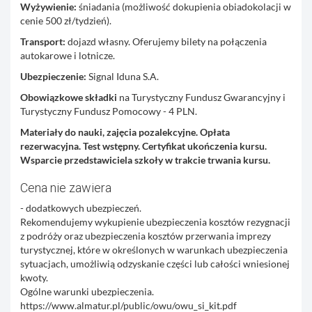
Wyżywienie:
śniadania (możliwość dokupienia obiadokolacji w
cenie 500 zł/tydzień).
Transport:
dojazd własny. Oferujemy bilety na połączenia
autokarowe i lotnicze.
Ubezpieczenie:
Signal Iduna S.A.
Obowiązkowe składki
na Turystyczny Fundusz Gwarancyjny i
Turystyczny Fundusz Pomocowy - 4 PLN.
Materiały do nauki, zajęcia pozalekcyjne. Opłata
rezerwacyjna. Test wstępny. Certyfikat ukończenia kursu.
Wsparcie przedstawiciela szkoły w trakcie trwania kursu.
Cena nie zawiera
- dodatkowych ubezpieczeń.
Rekomendujemy wykupienie ubezpieczenia kosztów rezygnacji
z podróży oraz ubezpieczenia kosztów przerwania imprezy
turystycznej, które w określonych w warunkach ubezpieczenia
sytuacjach, umożliwią odzyskanie części lub całości wniesionej
kwoty.
Ogólne warunki ubezpieczenia.
https://www.almatur.pl/public/owu/owu_si_kit.pdf