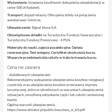
Wyżywienie:
śniadania (możliwość dokupienia obiadokolacji w
cenie 500 zł/tydzień).
Transport:
dojazd własny. Oferujemy bilety na połączenia
autokarowe i lotnicze.
Ubezpieczenie:
Signal Iduna S.A.
Obowiązkowe składki
na Turystyczny Fundusz Gwarancyjny i
Turystyczny Fundusz Pomocowy - 4 PLN.
Materiały do nauki, zajęcia pozalekcyjne. Opłata
rezerwacyjna. Test wstępny. Certyfikat ukończenia kursu.
Wsparcie przedstawiciela szkoły w trakcie trwania kursu.
Cena nie zawiera
- dodatkowych ubezpieczeń.
Rekomendujemy wykupienie ubezpieczenia kosztów rezygnacji
z podróży oraz ubezpieczenia kosztów przerwania imprezy
turystycznej, które w określonych w warunkach ubezpieczenia
sytuacjach, umożliwią odzyskanie części lub całości wniesionej
kwoty.
Ogólne warunki ubezpieczenia.
https://www.almatur.pl/public/owu/owu_si_kit.pdf