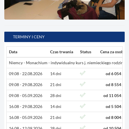
TERMINY I CENY
Data
Czas trwania
Status
Cena za osobę
Niemcy - Monachium - indywidualny kurs j. niemieckiego rodziny B
09.08 - 22.08.2026
14 dni
od 6 054 zł
09.08 - 29.08.2026
21 dni
od 8 554 zł
09.08 - 05.09.2026
28 dni
od 11 054 zł
16.08 - 29.08.2026
14 dni
od 5 504 zł
16.08 - 05.09.2026
21 dni
od 8 004 zł
16.08 - 12.09.2026
28 dni
od 10 504 zł