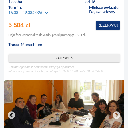
1 osoba
od 16
Termin:
Miejsce wyjazdu:
Dojazd własny
keyboard_arrow_down
16.08 – 29.08.2026
5 504 zł
REZERWUJ
Najniższa cena w okresie 30 dni przed promocją: 5 504 zł.
Trasa:
Monachium
ZADZWOŃ
*Opłata zgodnie z cennikiem Twojego operatora.
Infolinia czynna w dniach: pn.-pt. godz. 9:00-18:00, sob. 10:00-14:00