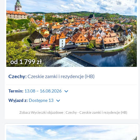
od 1 799 zł
Czechy:
Czeskie zamki i rezydencje (HB)
keyboard_arrow_down
Termin:
13.08 – 16.08.2026
keyboard_arrow_down
Wyjazd z:
Dostępne 13
Zobacz Wycieczki objazdowe : Czechy - Czeskie zamki i rezydencje (HB)