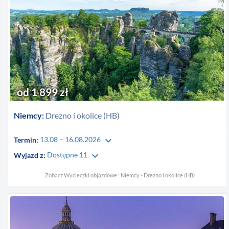
od 1 899 zł
Niemcy:
Drezno i okolice (HB)
keyboard_arrow_down
Termin:
13.08 – 16.08.2026
keyboard_arrow_down
Wyjazd z:
Dostępne 11
Zobacz Wycieczki objazdowe : Niemcy - Drezno i okolice (HB)