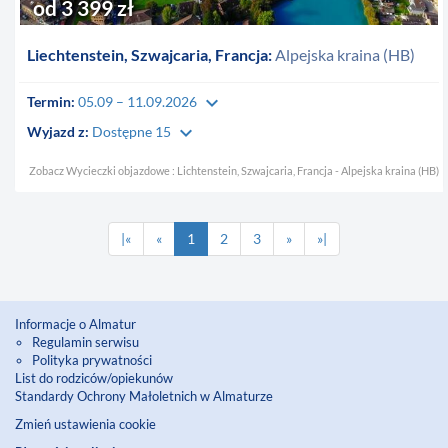
od 3 399 zł
Liechtenstein, Szwajcaria, Francja:
Alpejska kraina (HB)
keyboard_arrow_down
Termin:
05.09 – 11.09.2026
keyboard_arrow_down
Wyjazd z:
Dostępne 15
Zobacz Wycieczki objazdowe : Lichtenstein, Szwajcaria, Francja - Alpejska kraina (HB)
|«
«
1
2
3
»
»|
Informacje o Almatur
Regulamin serwisu
Polityka prywatności
List do rodziców/opiekunów
Standardy Ochrony Małoletnich w Almaturze
Zmień ustawienia cookie