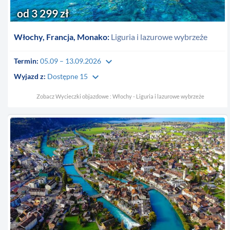
od 3 299 zł
Włochy, Francja, Monako:
Liguria i lazurowe wybrzeże
keyboard_arrow_down
Termin:
05.09 – 13.09.2026
keyboard_arrow_down
Wyjazd z:
Dostępne 15
Zobacz Wycieczki objazdowe : Włochy - Liguria i lazurowe wybrzeże