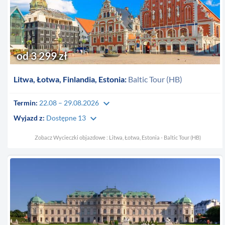
od 3 299 zł
Litwa, Łotwa, Finlandia, Estonia:
Baltic Tour (HB)
keyboard_arrow_down
Termin:
22.08 – 29.08.2026
keyboard_arrow_down
Wyjazd z:
Dostępne 13
Zobacz Wycieczki objazdowe : Litwa, Łotwa, Estonia - Baltic Tour (HB)