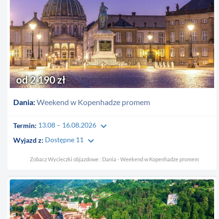
od 2 190 zł
Dania:
Weekend w Kopenhadze promem
keyboard_arrow_down
Termin:
13.08 – 16.08.2026
keyboard_arrow_down
Wyjazd z:
Dostępne 11
Zobacz Wycieczki objazdowe : Dania - Weekend w Kopenhadze promem