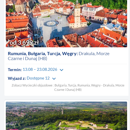
od 3 699 zł
Rumunia, Bułgaria, Turcja, Węgry:
Drakula, Morze
Czarne i Dunaj (HB)
keyboard_arrow_down
Termin:
13.08 – 23.08.2026
keyboard_arrow_down
Wyjazd z:
Dostępne 12
Zobacz Wycieczki objazdowe : Bułgaria, Turcja, Rumunia, Węgry - Drakula, Morze
Czarne i Dunaj (HB)