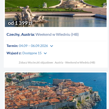
od 1 399 zł
Czechy, Austria:
Weekend w Wiedniu (HB)
keyboard_arrow_down
Termin:
04.09 – 06.09.2026
keyboard_arrow_down
Wyjazd z:
Dostępne 15
Zobacz Wycieczki objazdowe : Austria - Weekend w Wiedniu (HB)