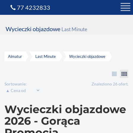
77 4232833
Wycieczki objazdowe
Last Minute
Almatur
Last Minute
Wycieczki objazdowe
view_headline
view_comfy
Sortowanie:
Znaleziono 26 ofert.
Wycieczki objazdowe
2026 - Gorąca
Promocja