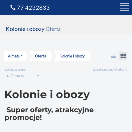
77 4232833
Kolonie i obozy
Oferta
view_headline
view_comfy
Almatur
Oferta
Kolonie i obozy
Sortowanie:
Znaleziono 0 ofert.
Kolonie i obozy
Super oferty, atrakcyjne
promocje!