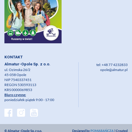
KONTAKT
Almatur-Opole Sp. z o.o.
tel: +48 77 4232833
ul. Ozimska 26/2
opole@almatur.pl
45-058 Opole
NIP 7540337451
REGON 530593113
KRS 0000069853
Biuro czynne:
poniedziałek-piątek 9:00 - 17:00
© Almatur-Opole Sp. z o.o.
Designed by
POMARAŃCZA
| Created