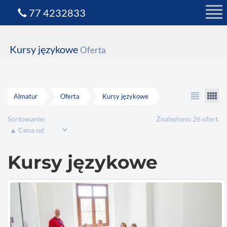
77 4232833
Kursy językowe
Oferta
view_headline
view_comfy
Almatur
Oferta
Kursy językowe
Sortowanie:
Znaleziono 26 ofert.
Kursy językowe