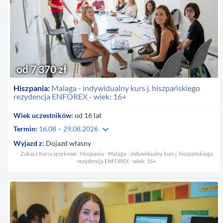
od 7 370 zł
Hiszpania:
Malaga - indywidualny kurs j. hiszpańskiego
rezydencja ENFOREX - wiek: 16+
Wiek uczestników:
od 16 lat
keyboard_arrow_down
Termin:
16.08 – 29.08.2026
Wyjazd z:
Dojazd własny
Zobacz Kursy językowe : Hiszpania - Malaga - indywidualny kurs j. hiszpańskiego
rezydencja ENFOREX - wiek: 16+