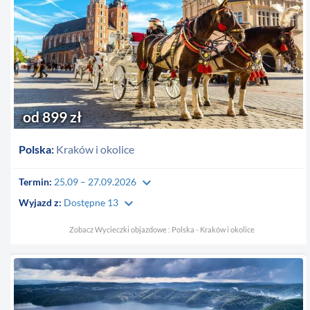
od 899 zł
Polska:
Kraków i okolice
keyboard_arrow_down
Termin:
25.09 – 27.09.2026
keyboard_arrow_down
Wyjazd z:
Dostępne 13
Zobacz Wycieczki objazdowe : Polska - Kraków i okolice