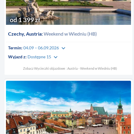
od 1 399 zł
Czechy, Austria:
Weekend w Wiedniu (HB)
keyboard_arrow_down
Termin:
04.09 – 06.09.2026
keyboard_arrow_down
Wyjazd z:
Dostępne 15
Zobacz Wycieczki objazdowe : Austria - Weekend w Wiedniu (HB)