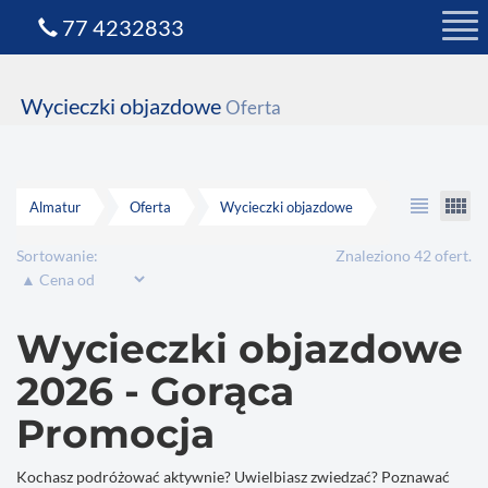
77 4232833
Wycieczki objazdowe
Oferta
view_headline
view_comfy
Almatur
Oferta
Wycieczki objazdowe
Sortowanie:
Znaleziono 42 ofert.
Wycieczki objazdowe
2026 - Gorąca
Promocja
Kochasz podróżować aktywnie? Uwielbiasz zwiedzać? Poznawać