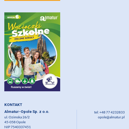
KONTAKT
Almatur-Opole Sp. z o.o.
tel: +48 77 4232833
ul. Ozimska 26/2
opole@almatur.pl
45-058 Opole
NIP 7540337451