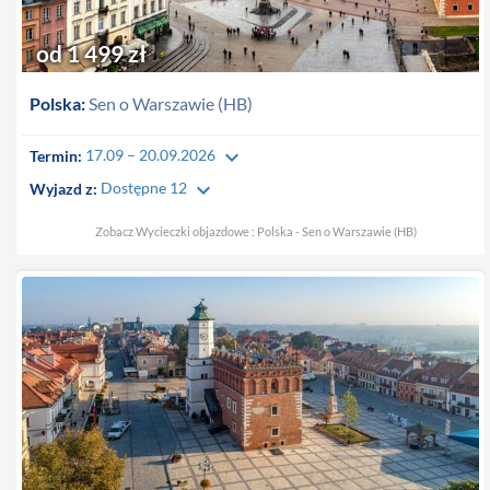
od 1 499 zł
Polska:
Sen o Warszawie (HB)
keyboard_arrow_down
Termin:
17.09 – 20.09.2026
keyboard_arrow_down
Wyjazd z:
Dostępne 12
Zobacz Wycieczki objazdowe : Polska - Sen o Warszawie (HB)