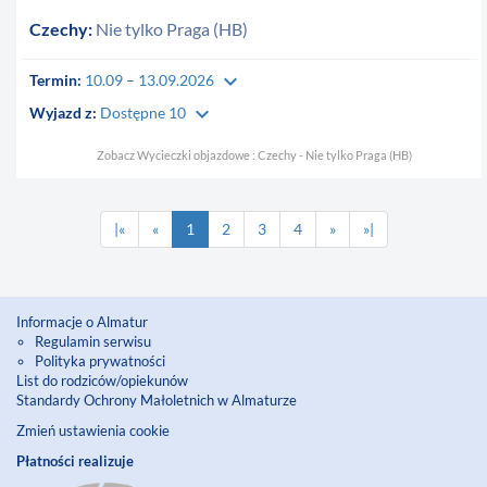
Czechy:
Nie tylko Praga (HB)
keyboard_arrow_down
Termin:
10.09 – 13.09.2026
keyboard_arrow_down
Wyjazd z:
Dostępne 10
Zobacz Wycieczki objazdowe : Czechy - Nie tylko Praga (HB)
|«
«
1
2
3
4
»
»|
Informacje o Almatur
Regulamin serwisu
Polityka prywatności
List do rodziców/opiekunów
Standardy Ochrony Małoletnich w Almaturze
Zmień ustawienia cookie
Płatności realizuje