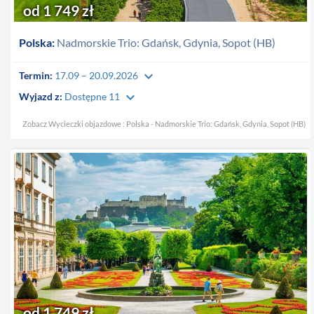
od 1 749 zł
Polska:
Nadmorskie Trio: Gdańsk, Gdynia, Sopot (HB)
keyboard_arrow_down
Termin:
17.09 – 20.09.2026
keyboard_arrow_down
Wyjazd z:
Dostępne 11
Zobacz Wycieczki objazdowe : Polska - Nadmorskie Trio: Gdańsk, Gdynia, Sopot (HB)
od 1 749 zł