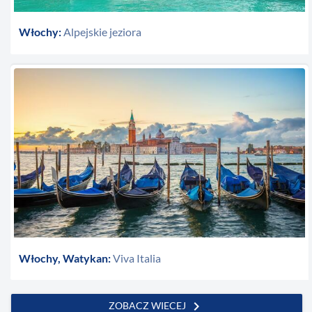
Włochy:
Alpejskie jeziora
Włochy, Watykan:
Viva Italia
chevron_right
ZOBACZ WIECEJ