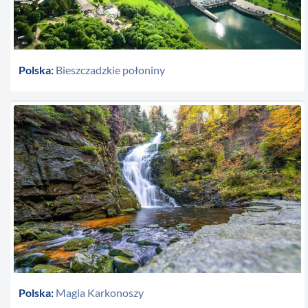
Polska:
Bieszczadzkie połoniny
Polska:
Magia Karkonoszy