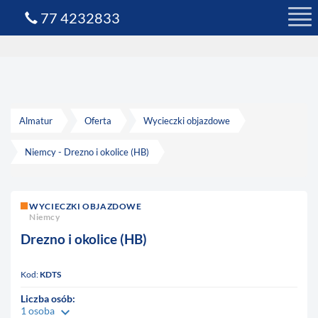
77 4232833
Almatur
Oferta
Wycieczki objazdowe
Niemcy - Drezno i okolice (HB)
WYCIECZKI OBJAZDOWE
Niemcy
Drezno i okolice (HB)
Kod:
KDTS
Liczba osób:
keyboard_arrow_down
1 osoba