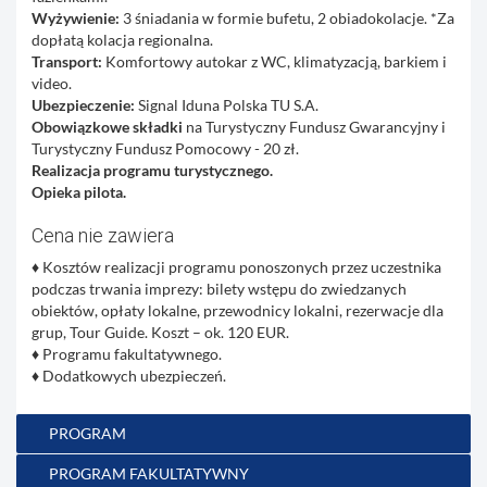
Wyżywienie:
3 śniadania w formie bufetu, 2 obiadokolacje. *Za
dopłatą kolacja regionalna.
Transport:
Komfortowy autokar z WC, klimatyzacją, barkiem i
video.
Ubezpieczenie:
Signal Iduna Polska TU S.A.
Obowiązkowe składki
na Turystyczny Fundusz Gwarancyjny i
Turystyczny Fundusz Pomocowy - 20 zł.
Realizacja programu turystycznego.
O
pieka pilota.
Cena nie zawiera
♦
Kosztów realizacji programu ponoszonych przez uczestnika
podczas trwania imprezy: bilety wstępu do zwiedzanych
obiektów, opłaty lokalne, przewodnicy lokalni, rezerwacje dla
grup, Tour Guide. Koszt – ok. 120 EUR.
♦
Programu fakultatywnego.
♦
Dodatkowych ubezpieczeń.
PROGRAM
PROGRAM FAKULTATYWNY