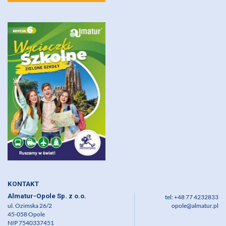
KONTAKT
Almatur-Opole Sp. z o.o.
tel: +48 77 4232833
ul. Ozimska 26/2
opole@almatur.pl
45-058 Opole
NIP 7540337451