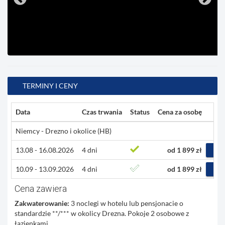
TERMINY I CENY
Data
Czas trwania
Status
Cena za osobę
Niemcy - Drezno i okolice (HB)
13.08 - 16.08.2026
4 dni
od 1 899 zł
RE
10.09 - 13.09.2026
4 dni
od 1 899 zł
RE
Cena zawiera
Zakwaterowanie:
3 noclegi w hotelu lub pensjonacie o
standardzie **/*** w okolicy Drezna. Pokoje 2 osobowe z
łazienkami.