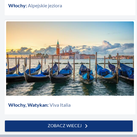
Włochy:
Alpejskie jeziora
Włochy, Watykan:
Viva Italia
chevron_right
ZOBACZ WIECEJ